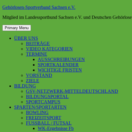
Skip
Gehörlosen-Sportverband Sachsen e.V.
to
Mitglied im Landessportbund Sachsen e.V. und Deutschen Gehörlose
content
Primary Menu
ÜBER UNS
BEITRÄGE
VIDEO KATEGORIEN
TERMINE
AUSSCHREIBUNGEN
SPORTKALENDER
WICHTIGE FRISTEN
VORSTAND
ZIELE
BILDUNG
GSV-NETZWERK-MITTELDEUTSCHLAND
BILDUNGSPORTAL
SPORTCAMPUS
SPARTEN/SPORTARTEN
BOWLING
FREIZEITSPORT
FUSSBALL / FUTSAL
WK-Ergebnisse Fb