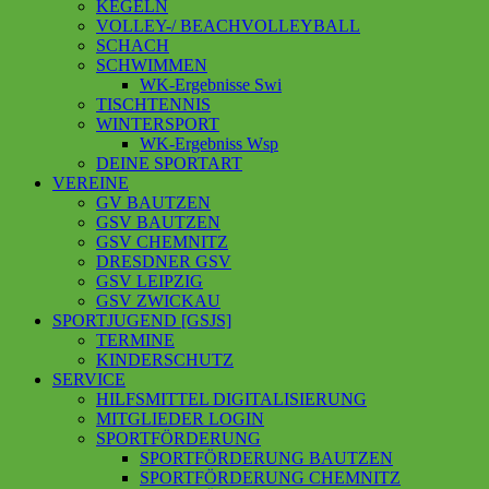
KEGELN
VOLLEY-/ BEACHVOLLEYBALL
SCHACH
SCHWIMMEN
WK-Ergebnisse Swi
TISCHTENNIS
WINTERSPORT
WK-Ergebniss Wsp
DEINE SPORTART
VEREINE
GV BAUTZEN
GSV BAUTZEN
GSV CHEMNITZ
DRESDNER GSV
GSV LEIPZIG
GSV ZWICKAU
SPORTJUGEND [GSJS]
TERMINE
KINDERSCHUTZ
SERVICE
HILFSMITTEL DIGITALISIERUNG
MITGLIEDER LOGIN
SPORTFÖRDERUNG
SPORTFÖRDERUNG BAUTZEN
SPORTFÖRDERUNG CHEMNITZ