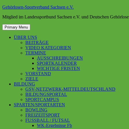
Skip
Gehörlosen-Sportverband Sachsen e.V.
to
Mitglied im Landessportbund Sachsen e.V. und Deutschen Gehörlose
content
Primary Menu
ÜBER UNS
BEITRÄGE
VIDEO KATEGORIEN
TERMINE
AUSSCHREIBUNGEN
SPORTKALENDER
WICHTIGE FRISTEN
VORSTAND
ZIELE
BILDUNG
GSV-NETZWERK-MITTELDEUTSCHLAND
BILDUNGSPORTAL
SPORTCAMPUS
SPARTEN/SPORTARTEN
BOWLING
FREIZEITSPORT
FUSSBALL / FUTSAL
WK-Ergebnisse Fb