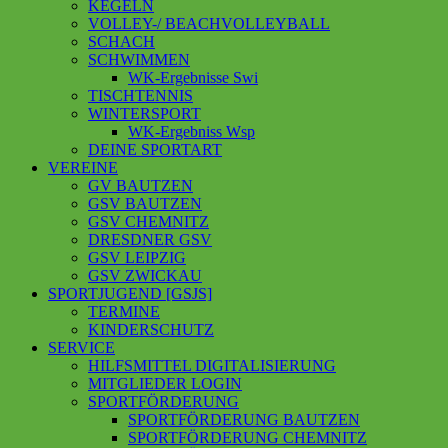
KEGELN
VOLLEY-/ BEACHVOLLEYBALL
SCHACH
SCHWIMMEN
WK-Ergebnisse Swi
TISCHTENNIS
WINTERSPORT
WK-Ergebniss Wsp
DEINE SPORTART
VEREINE
GV BAUTZEN
GSV BAUTZEN
GSV CHEMNITZ
DRESDNER GSV
GSV LEIPZIG
GSV ZWICKAU
SPORTJUGEND [GSJS]
TERMINE
KINDERSCHUTZ
SERVICE
HILFSMITTEL DIGITALISIERUNG
MITGLIEDER LOGIN
SPORTFÖRDERUNG
SPORTFÖRDERUNG BAUTZEN
SPORTFÖRDERUNG CHEMNITZ