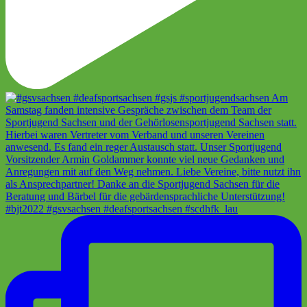
#bjt2022 #gsvsachsen #deafsportsachsen #scdhfk_lau