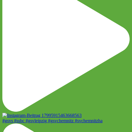
#gsvs #ssbc #gsvleipzig #gsvchemnitz #svchemnitzha