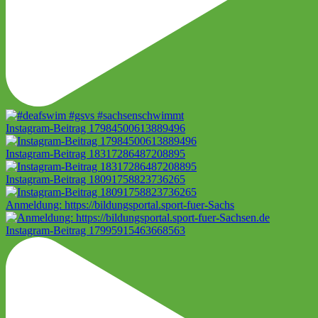
Instagram-Beitrag 17984500613889496
Instagram-Beitrag 18317286487208895
Instagram-Beitrag 18091758823736265
Anmeldung: https://bildungsportal.sport-fuer-Sachs
Instagram-Beitrag 17995915463668563