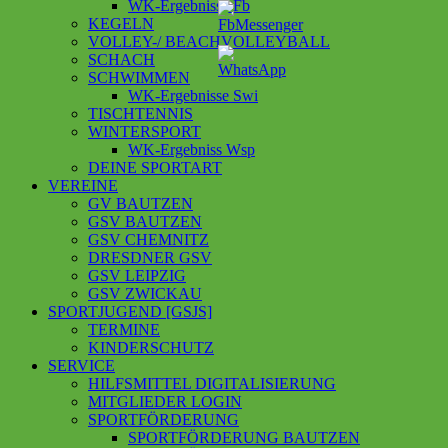
WK-Ergebnisse Fb
KEGELN
VOLLEY-/ BEACHVOLLEYBALL
SCHACH
SCHWIMMEN
WK-Ergebnisse Swi
TISCHTENNIS
WINTERSPORT
WK-Ergebniss Wsp
DEINE SPORTART
VEREINE
GV BAUTZEN
GSV BAUTZEN
GSV CHEMNITZ
DRESDNER GSV
GSV LEIPZIG
GSV ZWICKAU
SPORTJUGEND [GSJS]
TERMINE
KINDERSCHUTZ
SERVICE
HILFSMITTEL DIGITALISIERUNG
MITGLIEDER LOGIN
SPORTFÖRDERUNG
SPORTFÖRDERUNG BAUTZEN