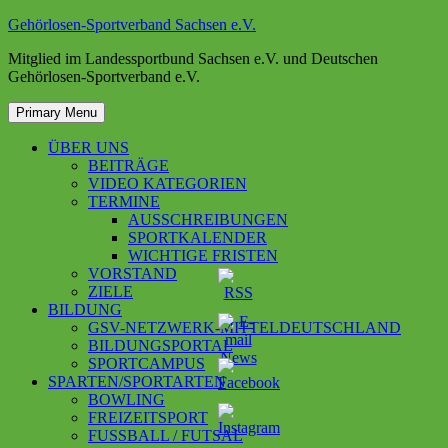
Skip
Gehörlosen-Sportverband Sachsen e.V.
to
Mitglied im Landessportbund Sachsen e.V. und Deutschen
content
Gehörlosen-Sportverband e.V.
Primary Menu
ÜBER UNS
BEITRÄGE
VIDEO KATEGORIEN
TERMINE
AUSSCHREIBUNGEN
SPORTKALENDER
WICHTIGE FRISTEN
VORSTAND
ZIELE
BILDUNG
GSV-NETZWERK-MITTELDEUTSCHLAND
BILDUNGSPORTAL
SPORTCAMPUS
SPARTEN/SPORTARTEN
BOWLING
FREIZEITSPORT
FUSSBALL / FUTSAL