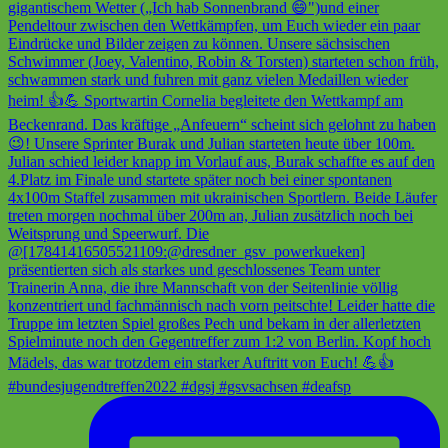
#bundesjugendtreffen2022 #dgsj #gsvsachsen #deafsp