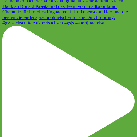
#gsvsachsen #deafsportsachsen #gsjs #sportjugendsa