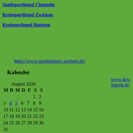
Stadtsportbund Chemnitz
Kreissportbund Zwickau
Kreisportbund Bautzen
https://www.sportinklusiv-sachsen.de/
Kalender
www.ikjs-
August 2026
leipzig.de
M
D
M
D
F
S
S
1
2
3
4
5
6
7
8
9
10
11
12
13
14
15
16
17
18
19
20
21
22
23
24
25
26
27
28
29
30
31