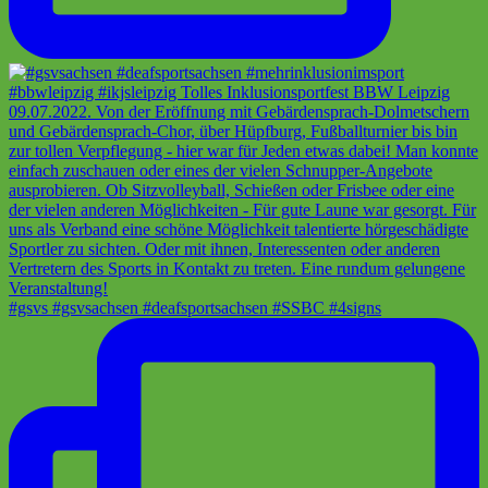
#gsvs #gsvsachsen #deafsportsachsen #SSBC #4signs