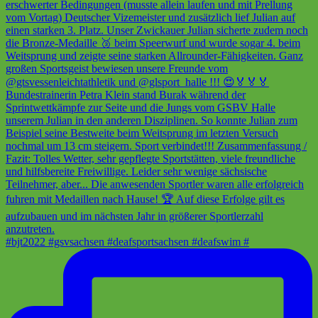
#bjt2022 #gsvsachsen #deafsportsachsen #deafswim #