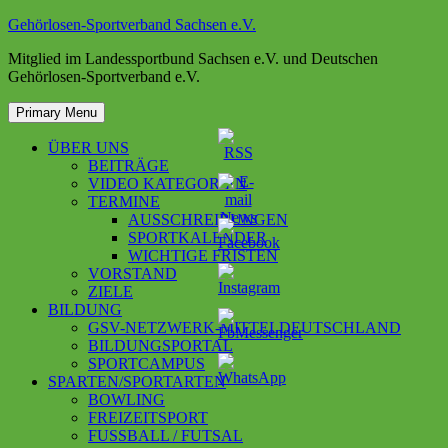
Skip
Gehörlosen-Sportverband Sachsen e.V.
to
Mitglied im Landessportbund Sachsen e.V. und Deutschen
content
Gehörlosen-Sportverband e.V.
Primary Menu
ÜBER UNS
BEITRÄGE
VIDEO KATEGORIEN
TERMINE
AUSSCHREIBUNGEN
SPORTKALENDER
WICHTIGE FRISTEN
VORSTAND
ZIELE
BILDUNG
GSV-NETZWERK-MITTELDEUTSCHLAND
BILDUNGSPORTAL
SPORTCAMPUS
SPARTEN/SPORTARTEN
BOWLING
FREIZEITSPORT
FUSSBALL / FUTSAL