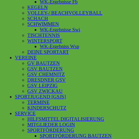
WK-Ergebnisse Fb
KEGELN
VOLLEY-/ BEACHVOLLEYBALL
SCHACH
SCHWIMMEN
WK-Ergebnisse Swi
TISCHTENNIS
WINTERSPORT
WK-Ergebniss Wsp
DEINE SPORTART
VEREINE
GV BAUTZEN
GSV BAUTZEN
GSV CHEMNITZ
DRESDNER GSV
GSV LEIPZIG
GSV ZWICKAU
SPORTJUGEND [GSJS]
TERMINE
KINDERSCHUTZ
SERVICE
HILFSMITTEL DIGITALISIERUNG
MITGLIEDER LOGIN
SPORTFÖRDERUNG
SPORTFÖRDERUNG BAUTZEN