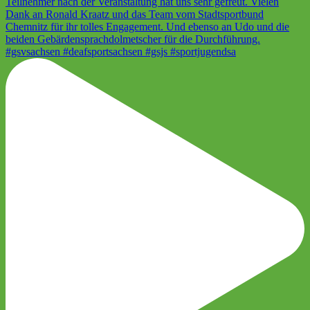
#gsvsachsen #deafsportsachsen #gsjs #sportjugendsa