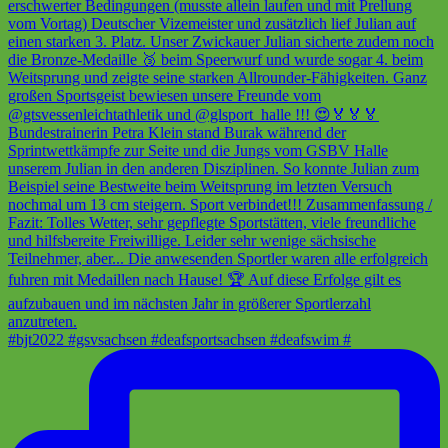
#bjt2022 #gsvsachsen #deafsportsachsen #deafswim #