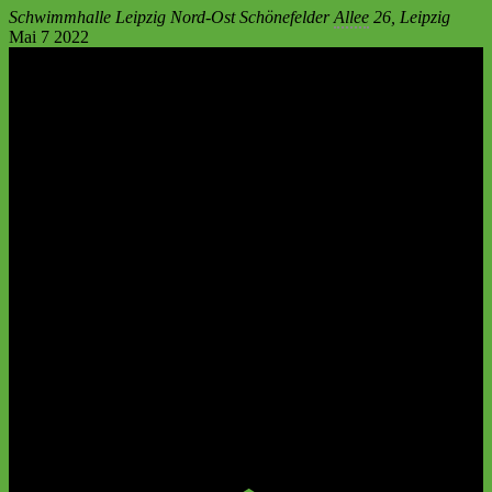
Schwimmhalle Leipzig Nord-Ost
Schönefelder
Allee
26, Leipzig
Mai
7
2022