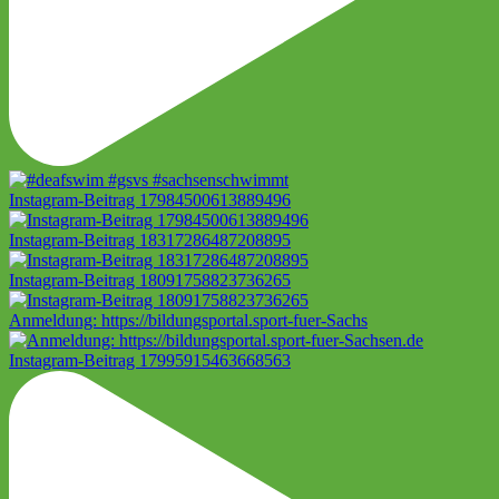
Instagram-Beitrag 17984500613889496
Instagram-Beitrag 18317286487208895
Instagram-Beitrag 18091758823736265
Anmeldung: https://bildungsportal.sport-fuer-Sachs
Instagram-Beitrag 17995915463668563