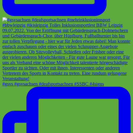
#gsvs #gsvsachsen #deafsportsachsen #SSBC #4signs