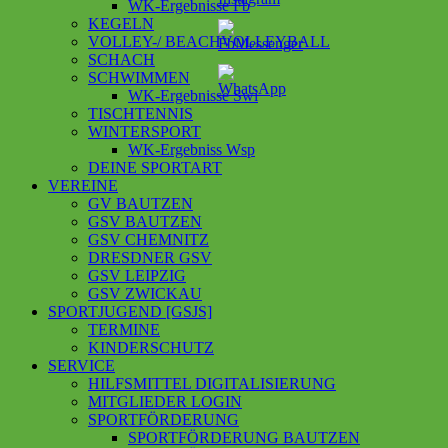
WK-Ergebnisse Fb
KEGELN
VOLLEY-/ BEACHVOLLEYBALL
SCHACH
SCHWIMMEN
WK-Ergebnisse Swi
TISCHTENNIS
WINTERSPORT
WK-Ergebniss Wsp
DEINE SPORTART
VEREINE
GV BAUTZEN
GSV BAUTZEN
GSV CHEMNITZ
DRESDNER GSV
GSV LEIPZIG
GSV ZWICKAU
SPORTJUGEND [GSJS]
TERMINE
KINDERSCHUTZ
SERVICE
HILFSMITTEL DIGITALISIERUNG
MITGLIEDER LOGIN
SPORTFÖRDERUNG
SPORTFÖRDERUNG BAUTZEN