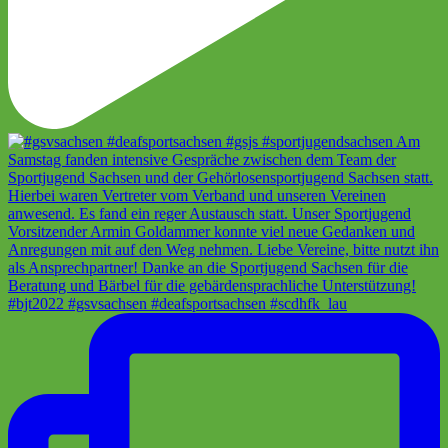
#bjt2022 #gsvsachsen #deafsportsachsen #scdhfk_lau