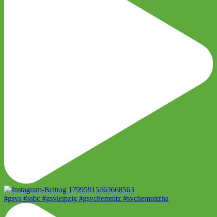
#gsvs #ssbc #gsvleipzig #gsvchemnitz #svchemnitzha