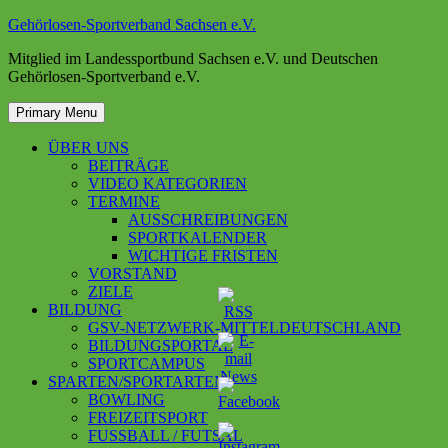
Skip
Gehörlosen-Sportverband Sachsen e.V.
to
Mitglied im Landessportbund Sachsen e.V. und Deutschen
content
Gehörlosen-Sportverband e.V.
Primary Menu
ÜBER UNS
BEITRÄGE
VIDEO KATEGORIEN
TERMINE
AUSSCHREIBUNGEN
SPORTKALENDER
WICHTIGE FRISTEN
VORSTAND
ZIELE
BILDUNG
GSV-NETZWERK-MITTELDEUTSCHLAND
BILDUNGSPORTAL
SPORTCAMPUS
SPARTEN/SPORTARTEN
BOWLING
FREIZEITSPORT
FUSSBALL / FUTSAL