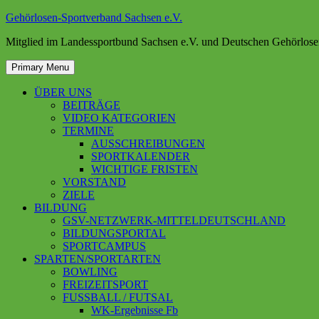
Skip
Gehörlosen-Sportverband Sachsen e.V.
to
Mitglied im Landessportbund Sachsen e.V. und Deutschen Gehörlose
content
Primary Menu
ÜBER UNS
BEITRÄGE
VIDEO KATEGORIEN
TERMINE
AUSSCHREIBUNGEN
SPORTKALENDER
WICHTIGE FRISTEN
VORSTAND
ZIELE
BILDUNG
GSV-NETZWERK-MITTELDEUTSCHLAND
BILDUNGSPORTAL
SPORTCAMPUS
SPARTEN/SPORTARTEN
BOWLING
FREIZEITSPORT
FUSSBALL / FUTSAL
WK-Ergebnisse Fb