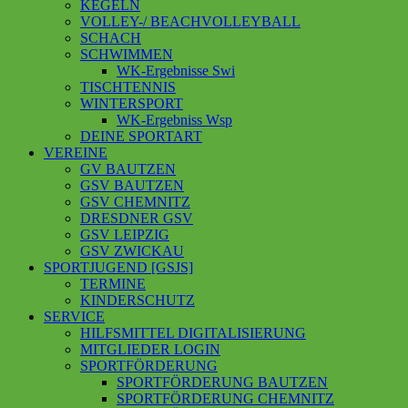
KEGELN
VOLLEY-/ BEACHVOLLEYBALL
SCHACH
SCHWIMMEN
WK-Ergebnisse Swi
TISCHTENNIS
WINTERSPORT
WK-Ergebniss Wsp
DEINE SPORTART
VEREINE
GV BAUTZEN
GSV BAUTZEN
GSV CHEMNITZ
DRESDNER GSV
GSV LEIPZIG
GSV ZWICKAU
SPORTJUGEND [GSJS]
TERMINE
KINDERSCHUTZ
SERVICE
HILFSMITTEL DIGITALISIERUNG
MITGLIEDER LOGIN
SPORTFÖRDERUNG
SPORTFÖRDERUNG BAUTZEN
SPORTFÖRDERUNG CHEMNITZ