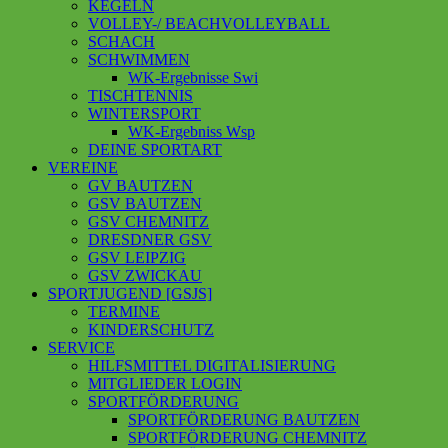
KEGELN
VOLLEY-/ BEACHVOLLEYBALL
SCHACH
SCHWIMMEN
WK-Ergebnisse Swi
TISCHTENNIS
WINTERSPORT
WK-Ergebniss Wsp
DEINE SPORTART
VEREINE
GV BAUTZEN
GSV BAUTZEN
GSV CHEMNITZ
DRESDNER GSV
GSV LEIPZIG
GSV ZWICKAU
SPORTJUGEND [GSJS]
TERMINE
KINDERSCHUTZ
SERVICE
HILFSMITTEL DIGITALISIERUNG
MITGLIEDER LOGIN
SPORTFÖRDERUNG
SPORTFÖRDERUNG BAUTZEN
SPORTFÖRDERUNG CHEMNITZ