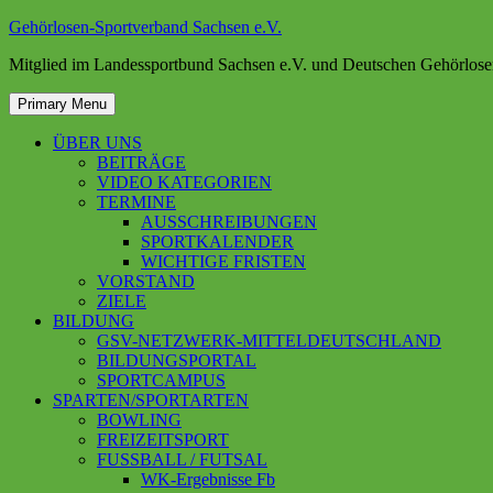
Skip
Gehörlosen-Sportverband Sachsen e.V.
to
Mitglied im Landessportbund Sachsen e.V. und Deutschen Gehörlose
content
Primary Menu
ÜBER UNS
BEITRÄGE
VIDEO KATEGORIEN
TERMINE
AUSSCHREIBUNGEN
SPORTKALENDER
WICHTIGE FRISTEN
VORSTAND
ZIELE
BILDUNG
GSV-NETZWERK-MITTELDEUTSCHLAND
BILDUNGSPORTAL
SPORTCAMPUS
SPARTEN/SPORTARTEN
BOWLING
FREIZEITSPORT
FUSSBALL / FUTSAL
WK-Ergebnisse Fb