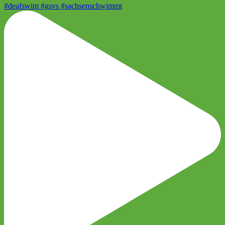
#deafswim #gsvs #sachsenschwimmt