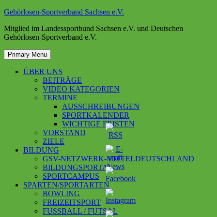
Skip
Gehörlosen-Sportverband Sachsen e.V.
to
Mitglied im Landessportbund Sachsen e.V. und Deutschen
content
Gehörlosen-Sportverband e.V.
Primary Menu
ÜBER UNS
BEITRÄGE
VIDEO KATEGORIEN
TERMINE
AUSSCHREIBUNGEN
SPORTKALENDER
WICHTIGE FRISTEN
VORSTAND
ZIELE
BILDUNG
GSV-NETZWERK-MITTELDEUTSCHLAND
BILDUNGSPORTAL
SPORTCAMPUS
SPARTEN/SPORTARTEN
BOWLING
FREIZEITSPORT
FUSSBALL / FUTSAL