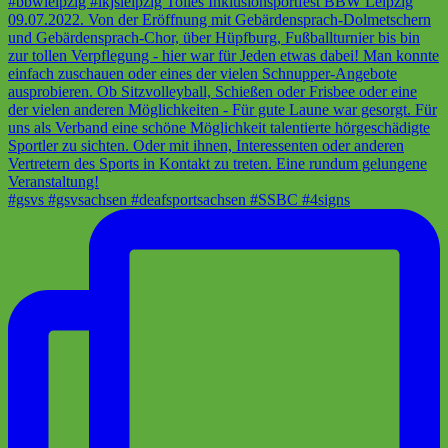
#gsvs #gsvsachsen #deafsportsachsen #SSBC #4signs