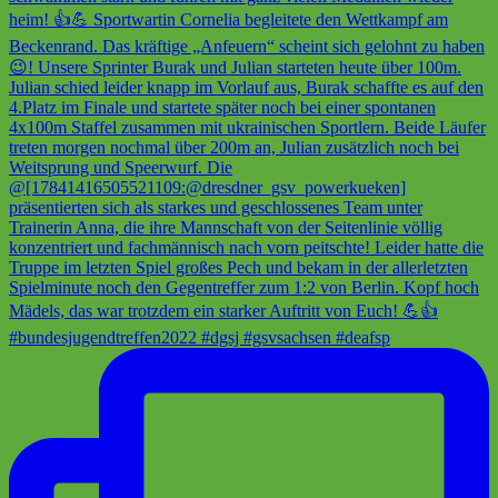
#bundesjugendtreffen2022 #dgsj #gsvsachsen #deafsp