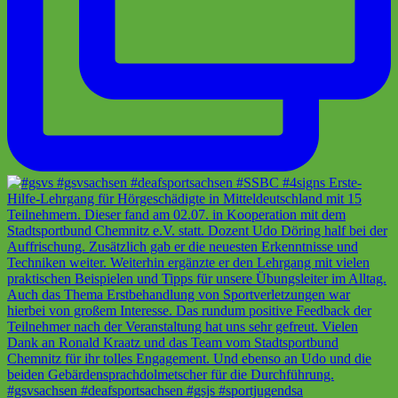
#gsvsachsen #deafsportsachsen #gsjs #sportjugendsa