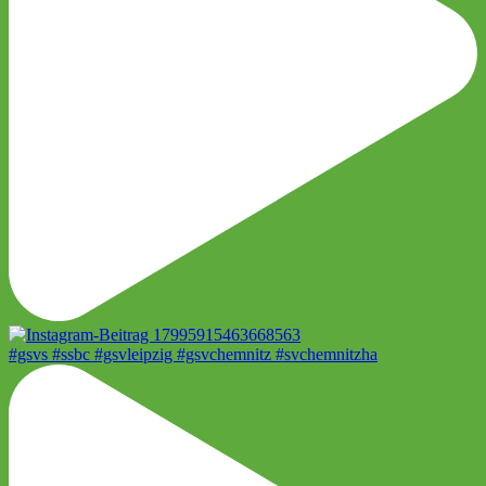
#gsvs #ssbc #gsvleipzig #gsvchemnitz #svchemnitzha