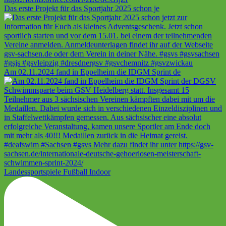
Das erste Projekt für das Sportjahr 2025 schon je
Am 02.11.2024 fand in Eppelheim die IDGM Sprint de
Landessportspiele Fußball Indoor