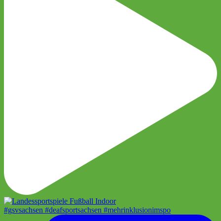
#gsvsachsen #deafsportsachsen #mehrinklusionimspo