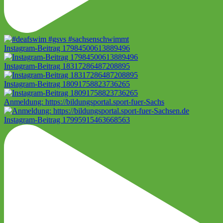
Instagram-Beitrag 17984500613889496
Instagram-Beitrag 18317286487208895
Instagram-Beitrag 18091758823736265
Anmeldung: https://bildungsportal.sport-fuer-Sachs
Instagram-Beitrag 17995915463668563