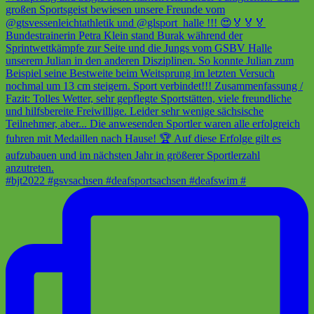
#bjt2022 #gsvsachsen #deafsportsachsen #deafswim #