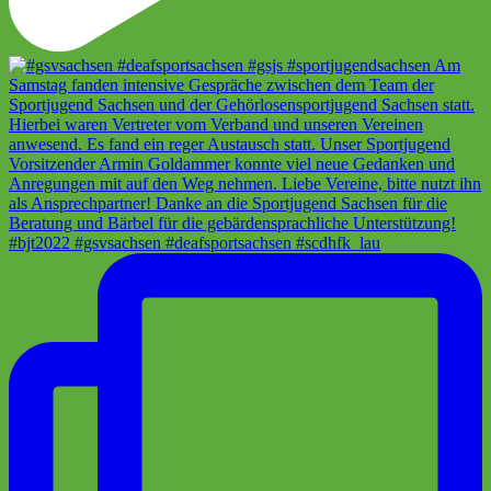
#bjt2022 #gsvsachsen #deafsportsachsen #scdhfk_lau