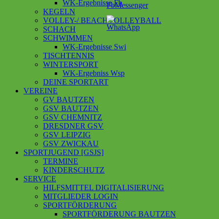
WK-Ergebnisse Fb
KEGELN
VOLLEY-/ BEACHVOLLEYBALL
SCHACH
SCHWIMMEN
WK-Ergebnisse Swi
TISCHTENNIS
WINTERSPORT
WK-Ergebniss Wsp
DEINE SPORTART
VEREINE
GV BAUTZEN
GSV BAUTZEN
GSV CHEMNITZ
DRESDNER GSV
GSV LEIPZIG
GSV ZWICKAU
SPORTJUGEND [GSJS]
TERMINE
KINDERSCHUTZ
SERVICE
HILFSMITTEL DIGITALISIERUNG
MITGLIEDER LOGIN
SPORTFÖRDERUNG
SPORTFÖRDERUNG BAUTZEN