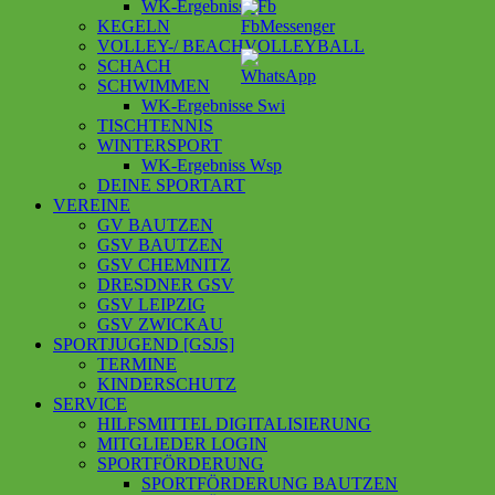
WK-Ergebnisse Fb
KEGELN
VOLLEY-/ BEACHVOLLEYBALL
SCHACH
SCHWIMMEN
WK-Ergebnisse Swi
TISCHTENNIS
WINTERSPORT
WK-Ergebniss Wsp
DEINE SPORTART
VEREINE
GV BAUTZEN
GSV BAUTZEN
GSV CHEMNITZ
DRESDNER GSV
GSV LEIPZIG
GSV ZWICKAU
SPORTJUGEND [GSJS]
TERMINE
KINDERSCHUTZ
SERVICE
HILFSMITTEL DIGITALISIERUNG
MITGLIEDER LOGIN
SPORTFÖRDERUNG
SPORTFÖRDERUNG BAUTZEN