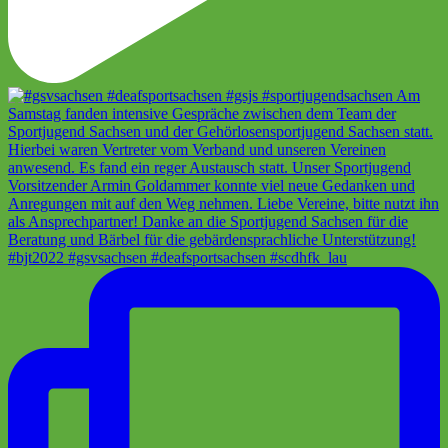
#bjt2022 #gsvsachsen #deafsportsachsen #scdhfk_lau