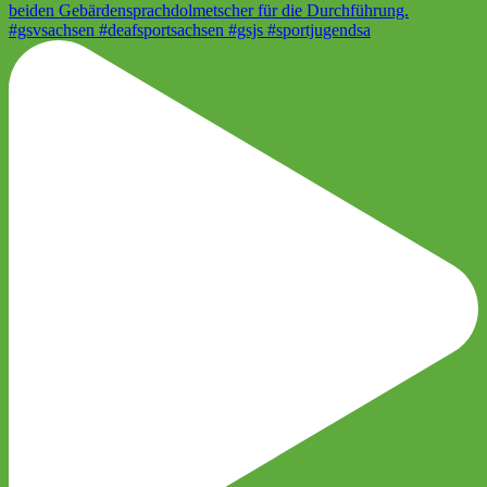
#gsvsachsen #deafsportsachsen #gsjs #sportjugendsa