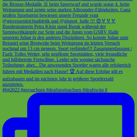
#bjt2022 #gsvsachsen #deafsportsachsen #deafswim #