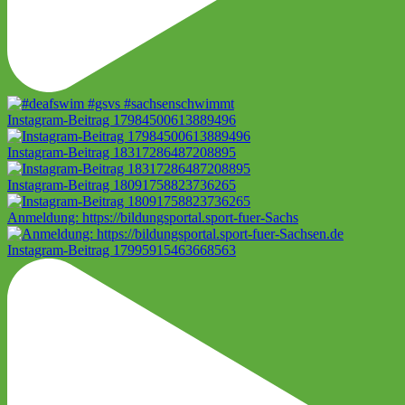
Instagram-Beitrag 17984500613889496
Instagram-Beitrag 18317286487208895
Instagram-Beitrag 18091758823736265
Anmeldung: https://bildungsportal.sport-fuer-Sachs
Instagram-Beitrag 17995915463668563