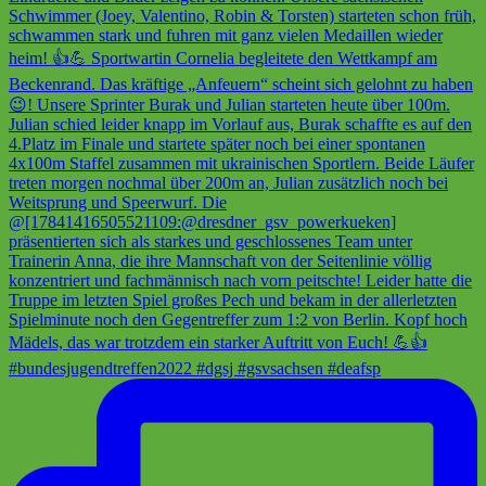
#bundesjugendtreffen2022 #dgsj #gsvsachsen #deafsp