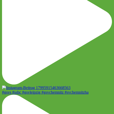
#gsvs #ssbc #gsvleipzig #gsvchemnitz #svchemnitzha