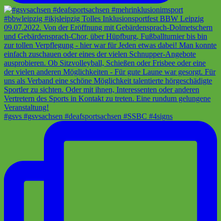
#gsvs #gsvsachsen #deafsportsachsen #SSBC #4signs