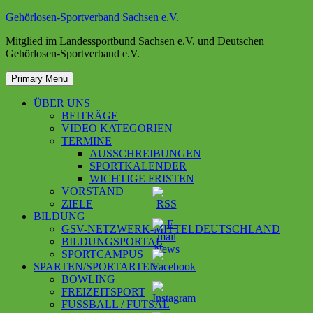
Skip
Gehörlosen-Sportverband Sachsen e.V.
to
Mitglied im Landessportbund Sachsen e.V. und Deutschen
content
Gehörlosen-Sportverband e.V.
Primary Menu
ÜBER UNS
BEITRÄGE
VIDEO KATEGORIEN
TERMINE
AUSSCHREIBUNGEN
SPORTKALENDER
WICHTIGE FRISTEN
VORSTAND
ZIELE
BILDUNG
GSV-NETZWERK-MITTELDEUTSCHLAND
BILDUNGSPORTAL
SPORTCAMPUS
SPARTEN/SPORTARTEN
BOWLING
FREIZEITSPORT
FUSSBALL / FUTSAL