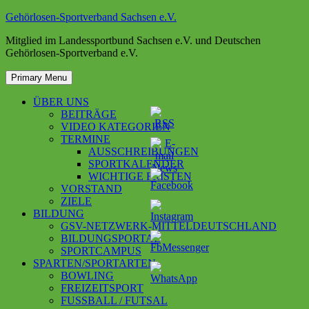
Skip
Gehörlosen-Sportverband Sachsen e.V.
to
Mitglied im Landessportbund Sachsen e.V. und Deutschen
content
Gehörlosen-Sportverband e.V.
Primary Menu
ÜBER UNS
BEITRÄGE
VIDEO KATEGORIEN
TERMINE
AUSSCHREIBUNGEN
SPORTKALENDER
WICHTIGE FRISTEN
VORSTAND
ZIELE
BILDUNG
GSV-NETZWERK-MITTELDEUTSCHLAND
BILDUNGSPORTAL
SPORTCAMPUS
SPARTEN/SPORTARTEN
BOWLING
FREIZEITSPORT
FUSSBALL / FUTSAL