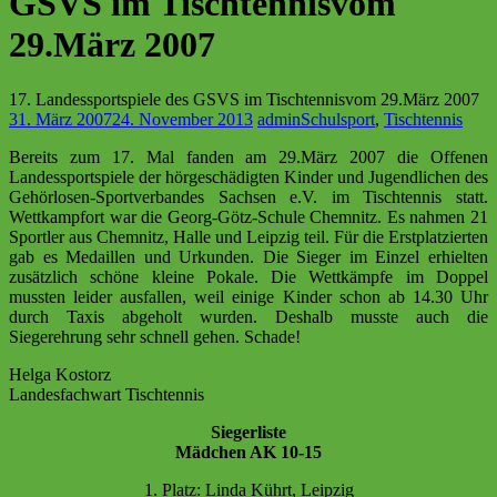
GSVS im Tischtennisvom
29.März 2007
17. Landessportspiele des GSVS im Tischtennisvom 29.März 2007
31. März 2007
24. November 2013
admin
Schulsport
,
Tischtennis
Bereits zum 17. Mal fanden am 29.März 2007 die Offenen
Landessportspiele der hörgeschädigten Kinder und Jugendlichen des
Gehörlosen-Sportverbandes Sachsen e.V. im
Tischtennis
statt.
Wettkampfort war die Georg-Götz-
Schule
Chemnitz. Es nahmen 21
Sportler aus Chemnitz, Halle und Leipzig teil. Für die Erstplatzierten
gab es Medaillen und Urkunden. Die Sieger im Einzel erhielten
zusätzlich schöne kleine Pokale. Die Wettkämpfe im Doppel
mussten leider ausfallen, weil einige Kinder schon ab 14.30
Uhr
durch Taxis abgeholt wurden. Deshalb musste auch die
Siegerehrung sehr schnell gehen. Schade!
Helga Kostorz
Landesfachwart Tischtennis
Siegerliste
Mädchen AK 10-15
1. Platz: Linda Kührt, Leipzig