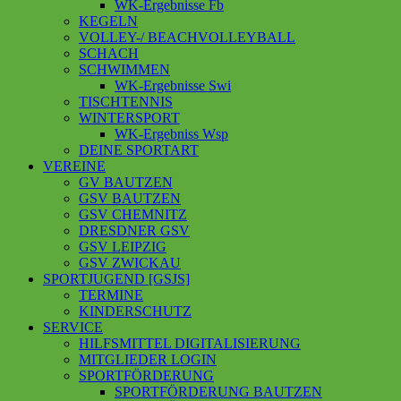
WK-Ergebnisse Fb
KEGELN
VOLLEY-/ BEACHVOLLEYBALL
SCHACH
SCHWIMMEN
WK-Ergebnisse Swi
TISCHTENNIS
WINTERSPORT
WK-Ergebniss Wsp
DEINE SPORTART
VEREINE
GV BAUTZEN
GSV BAUTZEN
GSV CHEMNITZ
DRESDNER GSV
GSV LEIPZIG
GSV ZWICKAU
SPORTJUGEND [GSJS]
TERMINE
KINDERSCHUTZ
SERVICE
HILFSMITTEL DIGITALISIERUNG
MITGLIEDER LOGIN
SPORTFÖRDERUNG
SPORTFÖRDERUNG BAUTZEN