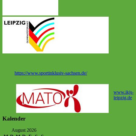
https://www.sportinklusiv-sachsen.de/
www.ikjs-
leipzig.de
Kalender
August 2026