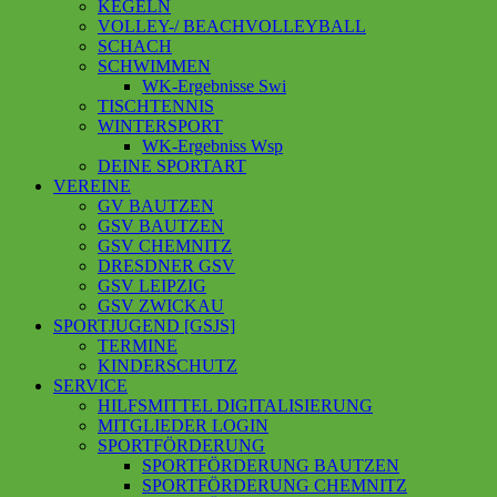
KEGELN
VOLLEY-/ BEACHVOLLEYBALL
SCHACH
SCHWIMMEN
WK-Ergebnisse Swi
TISCHTENNIS
WINTERSPORT
WK-Ergebniss Wsp
DEINE SPORTART
VEREINE
GV BAUTZEN
GSV BAUTZEN
GSV CHEMNITZ
DRESDNER GSV
GSV LEIPZIG
GSV ZWICKAU
SPORTJUGEND [GSJS]
TERMINE
KINDERSCHUTZ
SERVICE
HILFSMITTEL DIGITALISIERUNG
MITGLIEDER LOGIN
SPORTFÖRDERUNG
SPORTFÖRDERUNG BAUTZEN
SPORTFÖRDERUNG CHEMNITZ