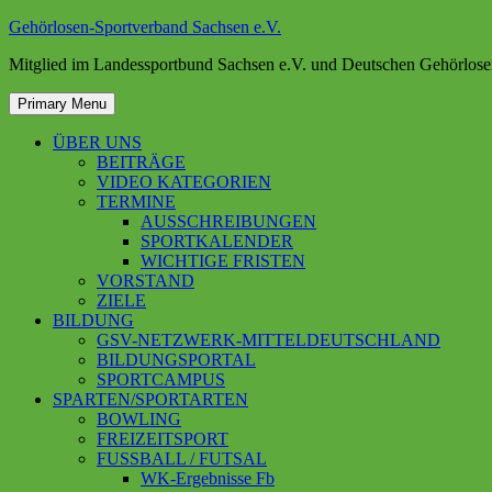
Skip
Gehörlosen-Sportverband Sachsen e.V.
to
Mitglied im Landessportbund Sachsen e.V. und Deutschen Gehörlose
content
Primary Menu
ÜBER UNS
BEITRÄGE
VIDEO KATEGORIEN
TERMINE
AUSSCHREIBUNGEN
SPORTKALENDER
WICHTIGE FRISTEN
VORSTAND
ZIELE
BILDUNG
GSV-NETZWERK-MITTELDEUTSCHLAND
BILDUNGSPORTAL
SPORTCAMPUS
SPARTEN/SPORTARTEN
BOWLING
FREIZEITSPORT
FUSSBALL / FUTSAL
WK-Ergebnisse Fb