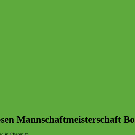
losen Mannschaftmeisterschaft B
ng in Chemnitz