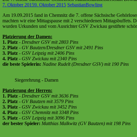
7. Oktober 2015
9. Oktober 2015
Sebastian
Bowling
Am 19.09.
2015
fand in Chemnitz die 7. offene Sächsische Gehörlos
machten wir eine Mittagspause mit 2 verschiedenen Mittagsbuffets. D
wurden Urkunden und vom Ausrichter GSV Zwickau gestiftete schöne
Platzierung der Damen:
1. Platz
-
Dresdner GSV mit 2803 Pins
2. Platz
-
GV Bautzen/Dresdner GSV mit 2491 Pins
3. Platz
-
GSV Leipzig mit 2406 Pins
4. Platz
-
GSV Zwickau mit 2340 Pins
die beste Spielerin:
Nadine Rudelt (Dresdner GSV) mit 190 Pins
Siegerehrung - Damen
Platzierung der Herren:
1. Platz
-
Dresdner GSV mit 3636 Pins
2. Platz
-
GV Bautzen mit 3579 Pins
3. Platz
-
GSV Zwickau mit 3452 Pins
4. Platz
-
GSV Chemnitz mit 3348 Pins
5. Platz
-
GSV Leipzig mit 3096 Pins
der bester Spieler:
Matthias Malkwitz (GV Bautzen) mit 198 Pins