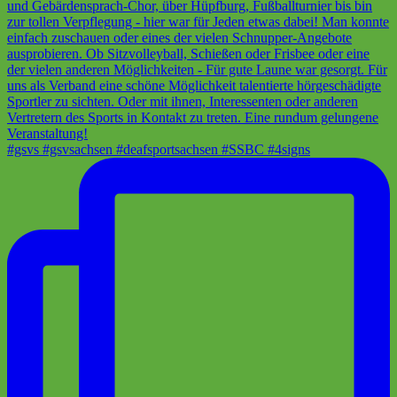
#gsvs #gsvsachsen #deafsportsachsen #SSBC #4signs