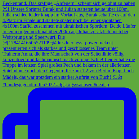
#bundesjugendtreffen2022 #dgsj #gsvsachsen #deafsp