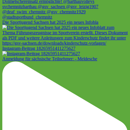
Die Sportjugend Sachsen hat 2025 ein neues Infobla
Instagram-Beitrag 18265951411275627
Anmeldung für sächsische Teilnehmer: - Meldesche