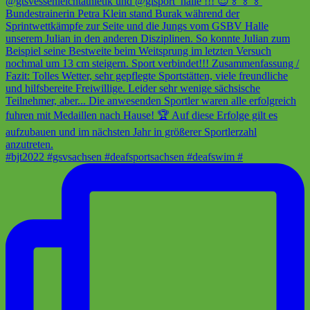
#bjt2022 #gsvsachsen #deafsportsachsen #deafswim #