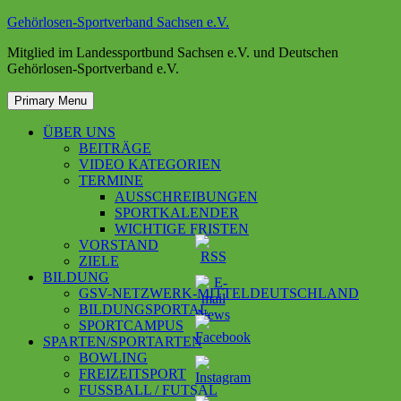
Skip
Gehörlosen-Sportverband Sachsen e.V.
to
Mitglied im Landessportbund Sachsen e.V. und Deutschen
content
Gehörlosen-Sportverband e.V.
Primary Menu
ÜBER UNS
BEITRÄGE
VIDEO KATEGORIEN
TERMINE
AUSSCHREIBUNGEN
SPORTKALENDER
WICHTIGE FRISTEN
VORSTAND
ZIELE
BILDUNG
GSV-NETZWERK-MITTELDEUTSCHLAND
BILDUNGSPORTAL
SPORTCAMPUS
SPARTEN/SPORTARTEN
BOWLING
FREIZEITSPORT
FUSSBALL / FUTSAL