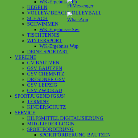
WK-Ergebnisse Fb
KEGELN
VOLLEY-/ BEACHVOLLEYBALL
SCHACH
SCHWIMMEN
WK-Ergebnisse Swi
TISCHTENNIS
WINTERSPORT
WK-Ergebniss Wsp
DEINE SPORTART
VEREINE
GV BAUTZEN
GSV BAUTZEN
GSV CHEMNITZ
DRESDNER GSV
GSV LEIPZIG
GSV ZWICKAU
SPORTJUGEND [GSJS]
TERMINE
KINDERSCHUTZ
SERVICE
HILFSMITTEL DIGITALISIERUNG
MITGLIEDER LOGIN
SPORTFÖRDERUNG
SPORTFÖRDERUNG BAUTZEN