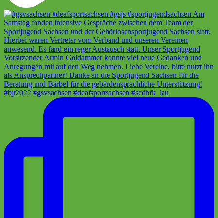
#bjt2022 #gsvsachsen #deafsportsachsen #scdhfk_lau