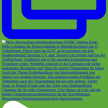
#gsvsachsen #deafsportsachsen #gsjs #sportjugendsa