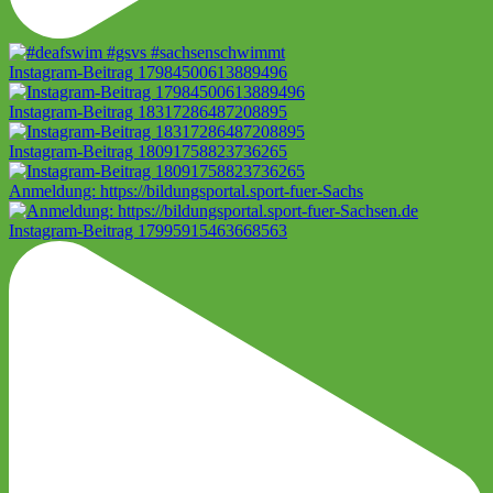
Instagram-Beitrag 17984500613889496
Instagram-Beitrag 18317286487208895
Instagram-Beitrag 18091758823736265
Anmeldung: https://bildungsportal.sport-fuer-Sachs
Instagram-Beitrag 17995915463668563