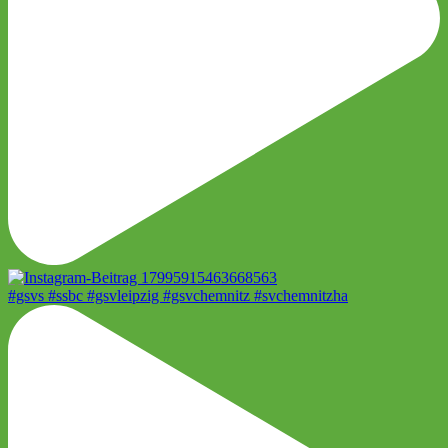
#gsvs #ssbc #gsvleipzig #gsvchemnitz #svchemnitzha