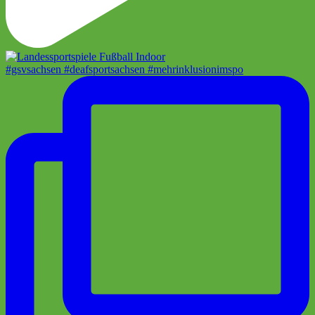
#gsvsachsen #deafsportsachsen #mehrinklusionimspo