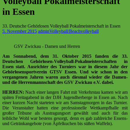
Volleyball Pokalmeisterschaft
in Essen
33. Deutsche Gehörlosen Volleyball Pokalmeisterschaft in Essen
5. November 2015
admin
Volleyball/Beachvolleyball
GSV Zwickau - Damen und Herren
Am
Sonnabend
, dem 31. Oktober
2015
fanden die 33.
Deutschen Gehörlosen-
Volleyball
-Pokalmeisterschaften in
Essen statt. Ausrichter des Turniers war in diesem
Jahr
der
Gehörlosensportverein GTSV Essen. Und wie schon in den
vergangenen Jahren waren auch diesmal wieder die Damen-
und die Herrenmannschaft des GSV Zwickau e.V. dabei.
HERREN:
Nach einer langen Fahrt mit Verkehrstau kamen wir am
späten Freitagabend in der DJH Jugendherberge in Essen an. Nach
einer kurzen Nacht starteten wir am Samstagmorgen in das Turnier.
Die Veranstalter hatten eine professionelle Wettkampfhalle mit
großer Tribune als Austragungsort gewählt und auch für das
leibliche Wohl war bestens gesorgt, denn es gab zahlreiche Essens-
und Getränkangebote (von Äpfelkuchen bis süßen Waffeln).