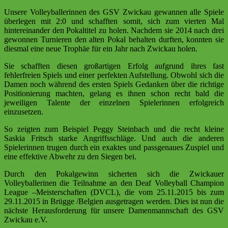
Unsere Volleyballerinnen des GSV Zwickau gewannen alle Spiele
überlegen mit 2:0 und schafften somit, sich zum vierten Mal
hintereinander den Pokaltitel zu holen. Nachdem sie 2014 nach drei
gewonnen Turnieren den alten Pokal behalten durften, konnten sie
diesmal eine neue Trophäe für ein Jahr nach Zwickau holen.
Sie schafften diesen großartigen Erfolg aufgrund ihres fast
fehlerfreien Spiels und einer perfekten Aufstellung. Obwohl sich die
Damen noch während des ersten Spiels Gedanken über die richtige
Positionierung machten, gelang es ihnen schon recht bald die
jeweiligen Talente der einzelnen Spielerinnen erfolgreich
einzusetzen.
So zeigten zum Beispiel Peggy Steinbach und die recht kleine
Saskia Fritsch starke Angriffsschläge. Und auch die anderen
Spielerinnen trugen durch ein exaktes und passgenaues Zuspiel und
eine effektive Abwehr zu den Siegen bei.
Durch den Pokalgewinn sicherten sich die Zwickauer
Volleyballerinen die Teilnahme an den Deaf Volleyball Champion
League –Meisterschaften (DVCL), die vom 25.11.2015 bis zum
29.11.2015 in Brügge /
Belgien
ausgetragen werden. Dies ist nun die
nächste Herausforderung für unsere Damenmannschaft des GSV
Zwickau e.V.