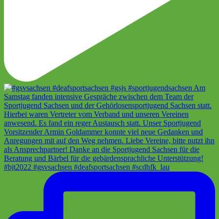
#bjt2022 #gsvsachsen #deafsportsachsen #scdhfk_lau