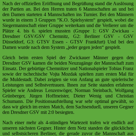
Nach der offiziellen Eröffnung und Begrüßung stand die Auslösung
der Partien an. Bei den Herren traten 6 Mannschaften an und bei
den Damen starteten 4 Mannschaften ins Turnier. Bei den Männern
wurde in einem 3 Gruppen “K.O. Spielsystem“ gespielt, wobei die
Siegermannschaft einer Gruppe weiterkam und die Verlierer um die
Plätze 4. bis 6. spielen mussten (Gruppe 1: GSV Zwickau -
Dresdner GSV/GSV Chemnitz, G2: Berliner GSV - GSV
Düsseldorf, G3: GTSV Essen - GTSV Frankfurt) Und bei den
Damen wurde nach dem System „jeder gegen jeden“ gespielt.
Gleich beim ersten Spiel der Zwickauer Männer gegen den
Dresdner GSV kamen die beiden Neuzugänge der Mannschaft zum
Einsatz. Der gebürtige Chemnitzer und Nationalspieler Tobias Franz
sowie der tschechische Vojta Mozdak spielten zum ersten Mal für
die Muldestadt. Dabei zeigten sie von Anfang an gute spielerische
Leistungen und Selbstvertrauen. Ihnen zur Seite standen erfahrene
Spieler wie Andreas Lenzenwöger, Norman Steinbach, Wolfgang
Grünberger, Jürgen Hoffmeister, Dieter Wenig und Christian
Schumann. Die Positionsaufstellung war sehr optimal gewählt, so
dass wir gleich im ersten Match, dem Sachsenduell, unseren Gegner
den Dresdner GSV mit 2:0 besiegten.
Nach einer mehr als 4-stündigen Wartezeit trafen wir endlich auf
unseren nächsten Gegner. Hinter dem Netz standen die glücklichen
und selbstsicheren Berliner, die gerade zuvor die Mannschaft aus