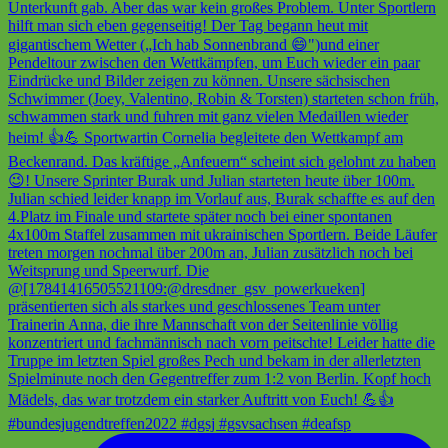
#bundesjugendtreffen2022 #dgsj #gsvsachsen #deafsp