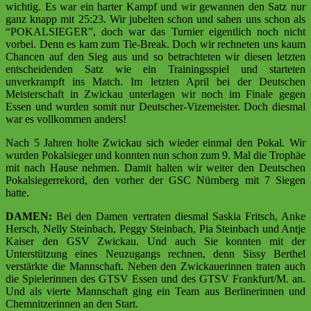
wichtig. Es war ein harter Kampf und wir gewannen den Satz nur
ganz knapp mit 25:23. Wir jubelten schon und sahen uns schon als
“POKALSIEGER”, doch war das Turnier eigentlich noch nicht
vorbei. Denn es kam zum Tie-Break. Doch wir rechneten uns kaum
Chancen auf den Sieg aus und so betrachteten wir diesen letzten
entscheidenden Satz wie ein Trainingsspiel und starteten
unverkrampft ins Match. Im letzten April bei der Deutschen
Meisterschaft in Zwickau unterlagen wir noch im Finale gegen
Essen und wurden somit nur Deutscher-Vizemeister. Doch diesmal
war es vollkommen anders!
Nach 5 Jahren holte Zwickau sich wieder einmal den Pokal. Wir
wurden Pokalsieger und konnten nun schon zum 9. Mal die Trophäe
mit nach Hause nehmen. Damit halten wir weiter den Deutschen
Pokalsiegerrekord, den vorher der GSC Nürnberg mit 7 Siegen
hatte.
DAMEN:
Bei den Damen vertraten diesmal Saskia Fritsch, Anke
Hersch, Nelly Steinbach, Peggy Steinbach, Pia Steinbach und Antje
Kaiser
den GSV Zwickau. Und auch Sie konnten mit der
Unterstützung eines Neuzugangs rechnen, denn Sissy Berthel
verstärkte die Mannschaft. Neben den Zwickauerinnen traten auch
die Spielerinnen des GTSV Essen und des GTSV Frankfurt/M. an.
Und als vierte Mannschaft ging ein Team aus Berlinerinnen und
Chemnitzerinnen an den Start.