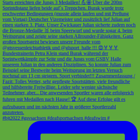
#bjt2022 #gsvsachsen #deafsportsachsen #deafswim #