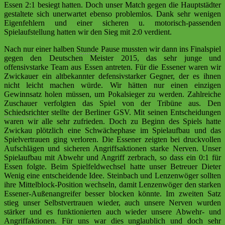
Essen 2:1 besiegt hatten. Doch unser Match gegen die Hauptstädter
gestaltete sich unerwartet ebenso problemlos. Dank sehr wenigen
Eigenfehlern und einer sicheren u. motorisch-passenden
Spielaufstellung hatten wir den Sieg mit 2:0 verdient.
Nach nur einer halben
Stunde
Pause mussten wir dann ins Finalspiel
gegen den Deutschen Meister 2015, das sehr junge und
offensivstarke Team aus Essen antreten. Für die Essener waren wir
Zwickauer ein altbekannter defensivstarker Gegner, der es ihnen
nicht leicht machen würde. Wir hätten nur einen einzigen
Gewinnsatz holen müssen, um Pokalsieger zu werden. Zahlreiche
Zuschauer verfolgten das Spiel von der Tribüne aus. Den
Schiedsrichter
stellte der Berliner GSV. Mit seinen Entscheidungen
waren wir alle sehr zufrieden. Doch zu Beginn des Spiels hatte
Zwickau plötzlich eine Schwächephase im Spielaufbau und das
Spielvertrauen ging verloren. Die Essener zeigten bei druckvollen
Aufschlägen und sicheren Angriffsaktionen starke
Nerven
. Unser
Spielaufbau mit Abwehr und Angriff zerbrach, so dass ein 0:1 für
Essen folgte. Beim Spielfeldwechsel hatte unser Betreuer Dieter
Wenig eine entscheidende
Idee
. Steinbach und Lenzenwöger sollten
ihre Mittelblock-Position wechseln, damit Lenzenwöger den starken
Essener-Außenangreifer besser blocken könnte. Im zweiten Satz
stieg unser Selbstvertrauen wieder, auch unsere Nerven wurden
stärker und es funktionierten auch wieder unsere Abwehr- und
Angriffaktionen. Für uns war dies unglaublich und doch sehr