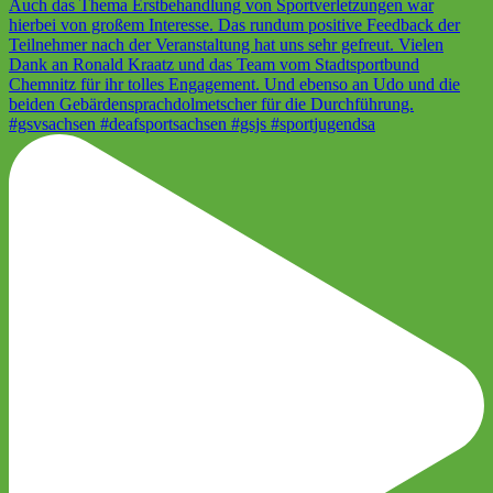
#gsvsachsen #deafsportsachsen #gsjs #sportjugendsa