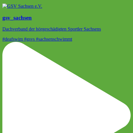
gsv_sachsen
Dachverband der hörgeschädigten Sportler Sachsens
#deafswim #gsvs #sachsenschwimmt