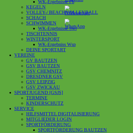
WK-Ergebnisse Fb
KEGELN
VOLLEY-/ BEACHVOLLEYBALL
SCHACH
SCHWIMMEN
WK-Ergebnisse Swi
TISCHTENNIS
WINTERSPORT
WK-Ergebniss Wsp
DEINE SPORTART
VEREINE
GV BAUTZEN
GSV BAUTZEN
GSV CHEMNITZ
DRESDNER GSV
GSV LEIPZIG
GSV ZWICKAU
SPORTJUGEND [GSJS]
TERMINE
KINDERSCHUTZ
SERVICE
HILFSMITTEL DIGITALISIERUNG
MITGLIEDER LOGIN
SPORTFÖRDERUNG
SPORTFÖRDERUNG BAUTZEN