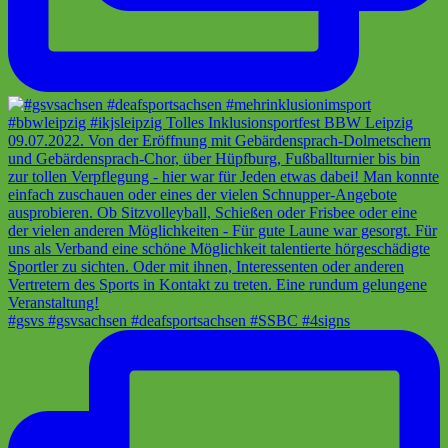
#gsvs #gsvsachsen #deafsportsachsen #SSBC #4signs