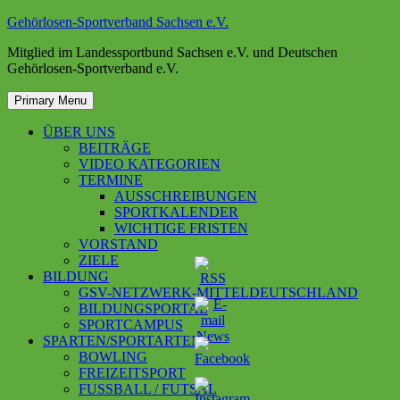
Skip
Gehörlosen-Sportverband Sachsen e.V.
to
Mitglied im Landessportbund Sachsen e.V. und Deutschen
content
Gehörlosen-Sportverband e.V.
Primary Menu
ÜBER UNS
BEITRÄGE
VIDEO KATEGORIEN
TERMINE
AUSSCHREIBUNGEN
SPORTKALENDER
WICHTIGE FRISTEN
VORSTAND
ZIELE
BILDUNG
GSV-NETZWERK-MITTELDEUTSCHLAND
BILDUNGSPORTAL
SPORTCAMPUS
SPARTEN/SPORTARTEN
BOWLING
FREIZEITSPORT
FUSSBALL / FUTSAL