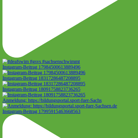
Instagram-Beitrag 17984500613889496
Instagram-Beitrag 18317286487208895
Instagram-Beitrag 18091758823736265
Anmeldung: https://bildungsportal.sport-fuer-Sachs
Instagram-Beitrag 17995915463668563