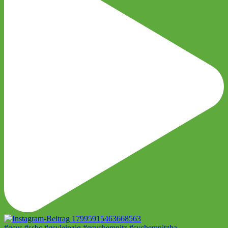
#gsvs #ssbc #gsvleipzig #gsvchemnitz #svchemnitzha