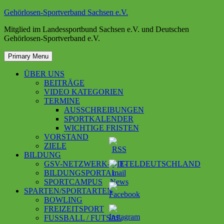
Skip
Gehörlosen-Sportverband Sachsen e.V.
to
Mitglied im Landessportbund Sachsen e.V. und Deutschen
content
Gehörlosen-Sportverband e.V.
Primary Menu
ÜBER UNS
BEITRÄGE
VIDEO KATEGORIEN
TERMINE
AUSSCHREIBUNGEN
SPORTKALENDER
WICHTIGE FRISTEN
VORSTAND
ZIELE
BILDUNG
GSV-NETZWERK-MITTELDEUTSCHLAND
BILDUNGSPORTAL
SPORTCAMPUS
SPARTEN/SPORTARTEN
BOWLING
FREIZEITSPORT
FUSSBALL / FUTSAL