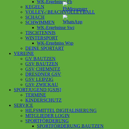
WK-Ergebnisse Fb
KEGELN
VOLLEY-/ BEACHVOLLEYBALL
SCHACH
SCHWIMMEN
WK-Ergebnisse Swi
TISCHTENNIS
WINTERSPORT
WK-Ergebniss Wsp
DEINE SPORTART
VEREINE
GV BAUTZEN
GSV BAUTZEN
GSV CHEMNITZ
DRESDNER GSV
GSV LEIPZIG
GSV ZWICKAU
SPORTJUGEND [GSJS]
TERMINE
KINDERSCHUTZ
SERVICE
HILFSMITTEL DIGITALISIERUNG
MITGLIEDER LOGIN
SPORTFÖRDERUNG
SPORTFÖRDERUNG BAUTZEN