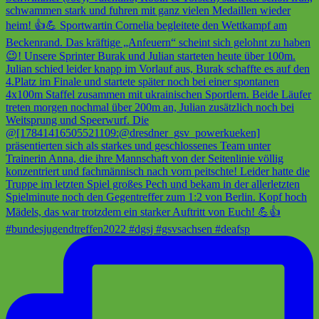
#bundesjugendtreffen2022 #dgsj #gsvsachsen #deafsp