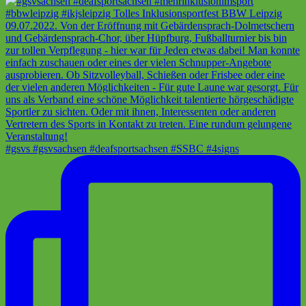
#gsvs #gsvsachsen #deafsportsachsen #SSBC #4signs