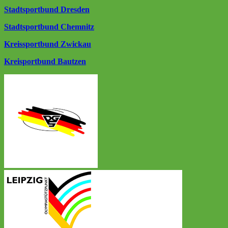
Stadtsportbund Dresden
Stadtsportbund Chemnitz
Kreissportbund Zwickau
Kreisportbund Bautzen