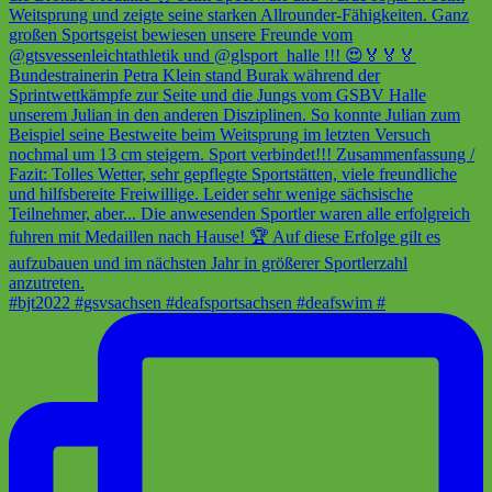
#bjt2022 #gsvsachsen #deafsportsachsen #deafswim #