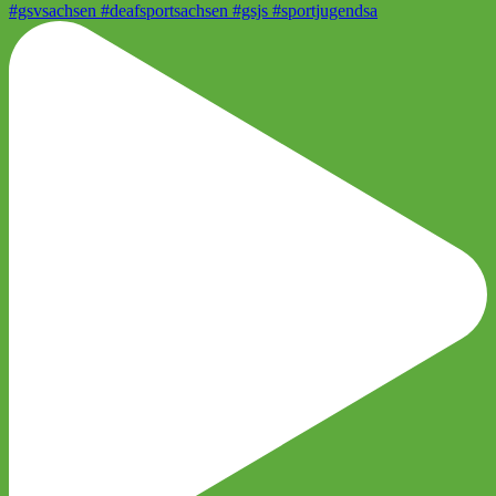
#gsvsachsen #deafsportsachsen #gsjs #sportjugendsa