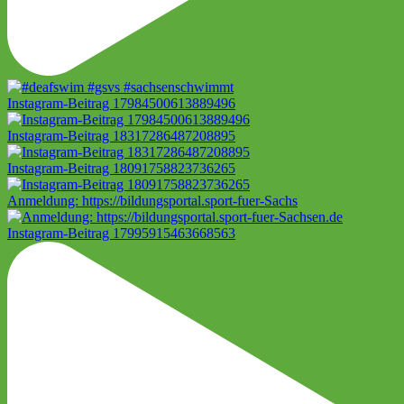
Instagram-Beitrag 17984500613889496
Instagram-Beitrag 18317286487208895
Instagram-Beitrag 18091758823736265
Anmeldung: https://bildungsportal.sport-fuer-Sachs
Instagram-Beitrag 17995915463668563