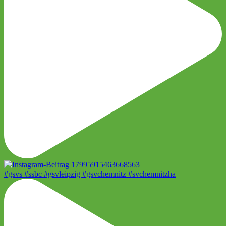
#gsvs #ssbc #gsvleipzig #gsvchemnitz #svchemnitzha