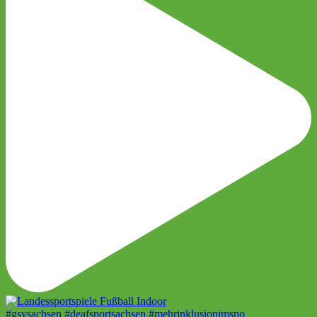
#gsvsachsen #deafsportsachsen #mehrinklusionimspo