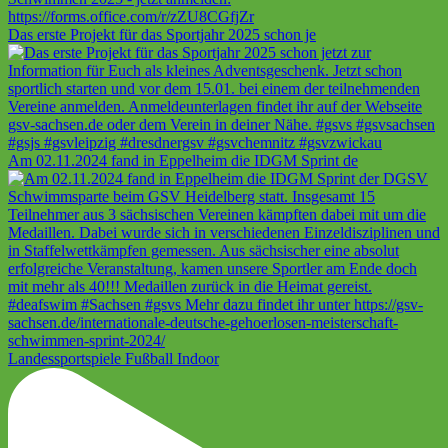
Das erste Projekt für das Sportjahr 2025 schon je
Am 02.11.2024 fand in Eppelheim die IDGM Sprint de
Landessportspiele Fußball Indoor