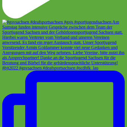
#bjt2022 #gsvsachsen #deafsportsachsen #scdhfk_lau