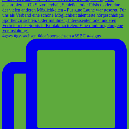
#gsvs #gsvsachsen #deafsportsachsen #SSBC #4signs