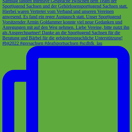
#bjt2022 #gsvsachsen #deafsportsachsen #scdhfk_lau