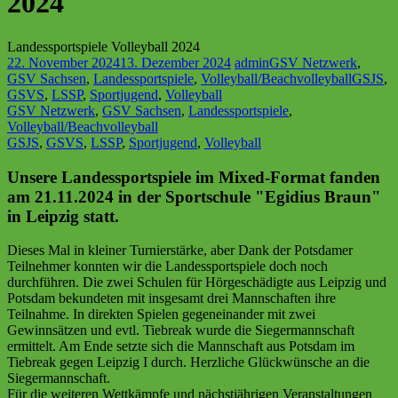
2024
Landessportspiele Volleyball 2024
22. November 2024
13. Dezember 2024
admin
GSV Netzwerk
,
GSV Sachsen
,
Landessportspiele
,
Volleyball/Beachvolleyball
GSJS
,
GSVS
,
LSSP
,
Sportjugend
,
Volleyball
GSV Netzwerk
, 
GSV Sachsen
, 
Landessportspiele
, 
Volleyball
/
Beachvolleyball
GSJS
, 
GSVS
, 
LSSP
, 
Sportjugend
, 
Volleyball
Unsere Landessportspiele im Mixed-Format fanden
am 21.11.2024 in der Sportschule "Egidius Braun"
in Leipzig statt.
Dieses Mal in kleiner Turnierstärke, aber Dank der Potsdamer
Teilnehmer konnten wir die Landessportspiele doch noch
durchführen. Die zwei Schulen für Hörgeschädigte aus Leipzig und
Potsdam bekundeten mit insgesamt drei Mannschaften ihre
Teilnahme. In direkten Spielen gegeneinander mit zwei
Gewinnsätzen und evtl. Tiebreak wurde die Siegermannschaft
ermittelt. Am Ende setzte sich die Mannschaft aus Potsdam im
Tiebreak gegen Leipzig I durch. Herzliche Glückwünsche an die
Siegermannschaft.
Für die weiteren Wettkämpfe und nächstjährigen Veranstaltungen