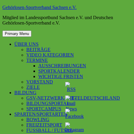
Skip
Gehörlosen-Sportverband Sachsen e.V.
to
Mitglied im Landessportbund Sachsen e.V. und Deutschen
content
Gehörlosen-Sportverband e.V.
Primary Menu
ÜBER UNS
BEITRÄGE
VIDEO KATEGORIEN
TERMINE
AUSSCHREIBUNGEN
SPORTKALENDER
WICHTIGE FRISTEN
VORSTAND
ZIELE
BILDUNG
GSV-NETZWERK-MITTELDEUTSCHLAND
BILDUNGSPORTAL
SPORTCAMPUS
SPARTEN/SPORTARTEN
BOWLING
FREIZEITSPORT
FUSSBALL / FUTSAL