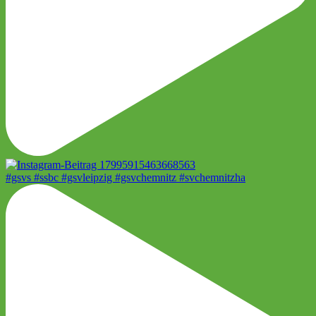
#gsvs #ssbc #gsvleipzig #gsvchemnitz #svchemnitzha