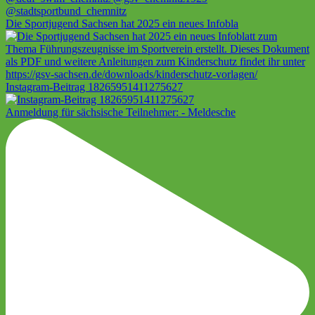
Die Sportjugend Sachsen hat 2025 ein neues Infobla
Instagram-Beitrag 18265951411275627
Anmeldung für sächsische Teilnehmer: - Meldesche