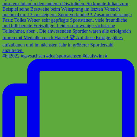
#bjt2022 #gsvsachsen #deafsportsachsen #deafswim #