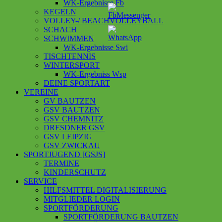
WK-Ergebnisse Fb
KEGELN
VOLLEY-/ BEACHVOLLEYBALL
SCHACH
SCHWIMMEN
WK-Ergebnisse Swi
TISCHTENNIS
WINTERSPORT
WK-Ergebniss Wsp
DEINE SPORTART
VEREINE
GV BAUTZEN
GSV BAUTZEN
GSV CHEMNITZ
DRESDNER GSV
GSV LEIPZIG
GSV ZWICKAU
SPORTJUGEND [GSJS]
TERMINE
KINDERSCHUTZ
SERVICE
HILFSMITTEL DIGITALISIERUNG
MITGLIEDER LOGIN
SPORTFÖRDERUNG
SPORTFÖRDERUNG BAUTZEN