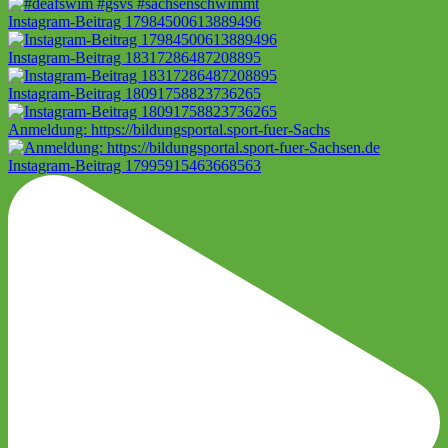
Instagram-Beitrag 17984500613889496
Instagram-Beitrag 18317286487208895
Instagram-Beitrag 18091758823736265
Anmeldung: https://bildungsportal.sport-fuer-Sachs
Instagram-Beitrag 17995915463668563