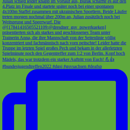
#bundesjugendtreffen2022 #dgsj #gsvsachsen #deafsp